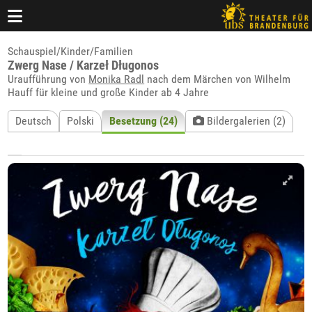
Schauspiel/Kinder/Familien
Zwerg Nase / Karzeł Długonos
Uraufführung von
Monika Radl
nach dem Märchen von Wilhelm
Hauff für kleine und große Kinder ab 4 Jahre
Deutsch
Polski
Besetzung (24)
Bildergalerien (2)