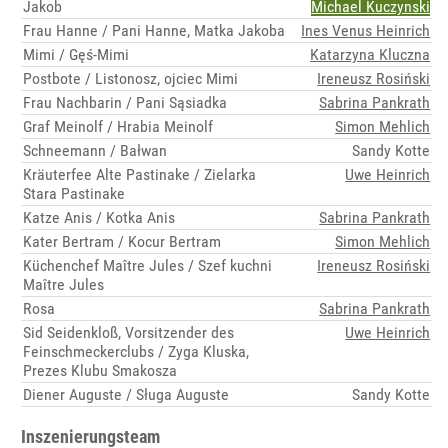
Jakob
Michael Kuczynski
Frau Hanne / Pani Hanne, Matka Jakoba
Ines Venus Heinrich
Mimi / Gęś-Mimi
Katarzyna Kluczna
Postbote / Listonosz, ojciec Mimi
Ireneusz Rosiński
Frau Nachbarin / Pani Sąsiadka
Sabrina Pankrath
Graf Meinolf / Hrabia Meinolf
Simon Mehlich
Schneemann / Bałwan
Sandy Kotte
Kräuterfee Alte Pastinake / Zielarka
Uwe Heinrich
Stara Pastinake
Katze Anis / Kotka Anis
Sabrina Pankrath
Kater Bertram / Kocur Bertram
Simon Mehlich
Küchenchef Maître Jules / Szef kuchni
Ireneusz Rosiński
Maître Jules
Rosa
Sabrina Pankrath
Sid Seidenkloß, Vorsitzender des
Uwe Heinrich
Feinschmeckerclubs / Zyga Kluska,
Prezes Klubu Smakosza
Diener Auguste / Sługa Auguste
Sandy Kotte
Inszenierungsteam