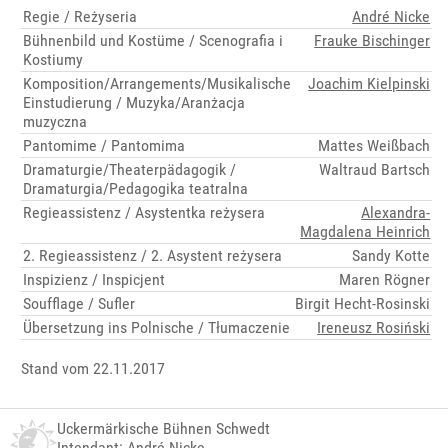
Regie / Reżyseria
André Nicke
Bühnenbild und Kostüme / Scenografia i
Frauke Bischinger
Kostiumy
Komposition/Arrangements/Musikalische
Joachim Kielpinski
Einstudierung / Muzyka/Aranżacja
muzyczna
Pantomime / Pantomima
Mattes Weißbach
Dramaturgie/Theaterpädagogik /
Waltraud Bartsch
Dramaturgia/Pedagogika teatralna
Regieassistenz / Asystentka reżysera
Alexandra-
Magdalena Heinrich
2. Regieassistenz / 2. Asystent reżysera
Sandy Kotte
Inspizienz / Inspicjent
Maren Rögner
Soufflage / Sufler
Birgit Hecht-Rosinski
Übersetzung ins Polnische / Tłumaczenie
Ireneusz Rosiński
Stand vom 22.11.2017
Uckermärkische Bühnen Schwedt
Intendant: André Nicke