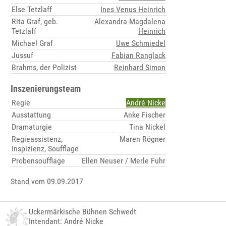
Else Tetzlaff
Ines Venus Heinrich
Rita Graf, geb.
Alexandra-Magdalena
Tetzlaff
Heinrich
Michael Graf
Uwe Schmiedel
Jussuf
Fabian Ranglack
Brahms, der Polizist
Reinhard Simon
Inszenierungsteam
Regie
André Nicke
Ausstattung
Anke Fischer
Dramaturgie
Tina Nickel
Regieassistenz,
Maren Rögner
Inspizienz, Soufflage
Probensoufflage
Ellen Neuser / Merle Fuhr
Stand vom 09.09.2017
Uckermärkische Bühnen Schwedt
Intendant: André Nicke