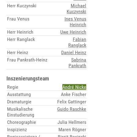
Herr Kuczynski
Michael
Kuczynski
Frau Venus
Ines Venus
Heinrich
Herr Heinrich
Uwe Heinrich
Herr Ranglack
Fabian
Ranglack
Herr Heinz
Daniel Heinz
Frau Pankrath-Heinz
Sabrina
Pankrath
Inszenierungsteam
Regie
André Nicke
Ausstattung
Anke Fischer
Dramaturgie
Felix Gattinger
Musikalische
Guido Raschke
Einstudierung
Choreographie
Julia Hellmers
Inspizienz
Maren Rögner
Regieassistenz /
Birgit Rosinski