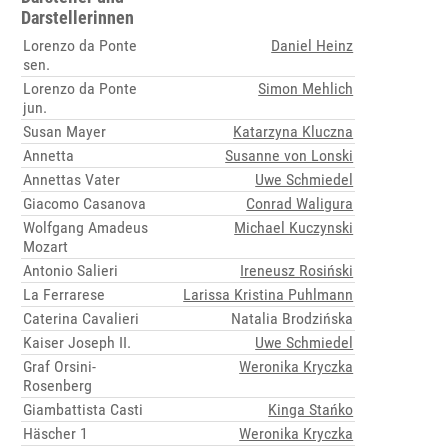
Darstellerinnen
Lorenzo da Ponte
Daniel Heinz
sen.
Lorenzo da Ponte
Simon Mehlich
jun.
Susan Mayer
Katarzyna Kluczna
Annetta
Susanne von Lonski
Annettas Vater
Uwe Schmiedel
Giacomo Casanova
Conrad Waligura
Wolfgang Amadeus
Michael Kuczynski
Mozart
Antonio Salieri
Ireneusz Rosiński
La Ferrarese
Larissa Kristina Puhlmann
Caterina Cavalieri
Natalia Brodzińska
Kaiser Joseph II.
Uwe Schmiedel
Graf Orsini-
Weronika Kryczka
Rosenberg
Giambattista Casti
Kinga Stańko
Häscher 1
Weronika Kryczka