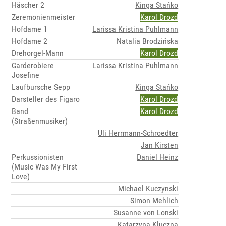
Häscher 2
Kinga Stańko
Zeremonienmeister
Karol Drozd
Hofdame 1
Larissa Kristina Puhlmann
Hofdame 2
Natalia Brodzińska
Drehorgel-Mann
Karol Drozd
Garderobiere
Larissa Kristina Puhlmann
Josefine
Laufbursche Sepp
Kinga Stańko
Darsteller des Figaro
Karol Drozd
Band
Karol Drozd
(Straßenmusiker)
Uli Herrmann-Schroedter
Jan Kirsten
Perkussionisten
Daniel Heinz
(Music Was My First
Love)
Michael Kuczynski
Simon Mehlich
Susanne von Lonski
Katarzyna Kluczna