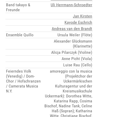
Band takayo &
Uli Herrmann-Schroedter
Freunde
Jan Kirsten
Kayode Eschrich
Andreas van den Brandt
Ensemble Quillo
Ursula Weiler (Flöte)
Alexander Glücksmann
(Klarinette)
Alicja Pilarczyk (Violine)
Anne Picht (Viola)
Luise Rau (Cello)
Feierndes Volk
amoreggio con la musica
(Venedig) / Dom-
(Projektchor der
Chor / Hofschranzen
Uckermärkischen
/ Camerata Musica
Kulturagentur und der
N.Y.
Kreismusikschule
Uckermark): Dorothea Witte,
Katarina Rapp, Cosima
Bischof, Nadine Tank, Celine
Haß (Sopran); Katharina
Witte, Christiane Bischof,