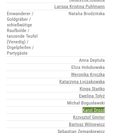
Larissa Kristina Puhlmann
Einwanderer /
Natalia Brodzińska
Goldgräber /
schießwütige
Raufbolde /
tanzende Teufel
(Venedig) /
Orgelpfeifen /
Partygäste
Anna Deptuła
Eliza Hołubowska
Weronika Kryczka
Katarzyna Łyczakowska
Kinga Stańko
Ewelina Tołyż
Michał Bogusławski
Karol Drozd
Krzysztof Gmiter
Bartosz Wilniewicz
Sebastian Zemankiewicz