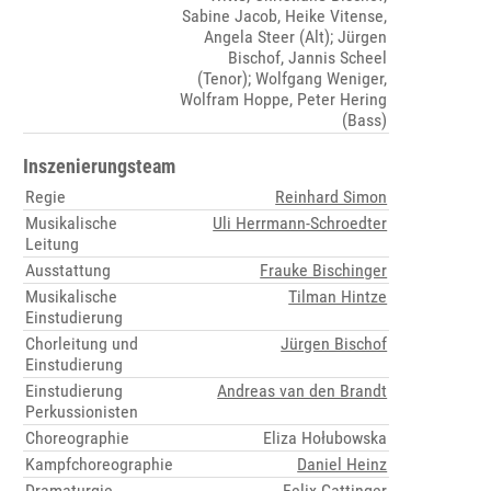
Sabine Jacob, Heike Vitense,
Angela Steer (Alt); Jürgen
Bischof, Jannis Scheel
(Tenor); Wolfgang Weniger,
Wolfram Hoppe, Peter Hering
(Bass)
Inszenierungsteam
Regie
Reinhard Simon
Musikalische
Uli Herrmann-Schroedter
Leitung
Ausstattung
Frauke Bischinger
Musikalische
Tilman Hintze
Einstudierung
Chorleitung und
Jürgen Bischof
Einstudierung
Einstudierung
Andreas van den Brandt
Perkussionisten
Choreographie
Eliza Hołubowska
Kampfchoreographie
Daniel Heinz
Dramaturgie
Felix Gattinger