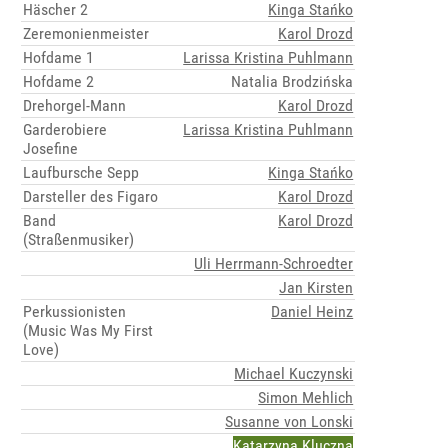
Häscher 2
Kinga Stańko
Zeremonienmeister
Karol Drozd
Hofdame 1
Larissa Kristina Puhlmann
Hofdame 2
Natalia Brodzińska
Drehorgel-Mann
Karol Drozd
Garderobiere
Larissa Kristina Puhlmann
Josefine
Laufbursche Sepp
Kinga Stańko
Darsteller des Figaro
Karol Drozd
Band
Karol Drozd
(Straßenmusiker)
Uli Herrmann-Schroedter
Jan Kirsten
Perkussionisten
Daniel Heinz
(Music Was My First
Love)
Michael Kuczynski
Simon Mehlich
Susanne von Lonski
Katarzyna Kluczna