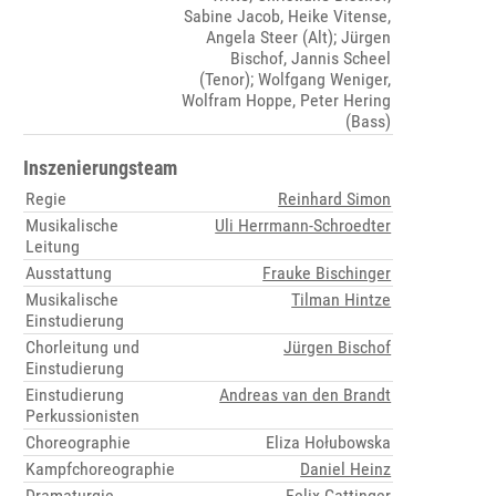
Sabine Jacob, Heike Vitense,
Angela Steer (Alt); Jürgen
Bischof, Jannis Scheel
(Tenor); Wolfgang Weniger,
Wolfram Hoppe, Peter Hering
(Bass)
Inszenierungsteam
Regie
Reinhard Simon
Musikalische
Uli Herrmann-Schroedter
Leitung
Ausstattung
Frauke Bischinger
Musikalische
Tilman Hintze
Einstudierung
Chorleitung und
Jürgen Bischof
Einstudierung
Einstudierung
Andreas van den Brandt
Perkussionisten
Choreographie
Eliza Hołubowska
Kampfchoreographie
Daniel Heinz
Dramaturgie
Felix Gattinger