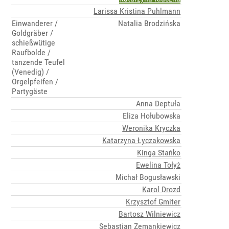
Larissa Kristina Puhlmann
Einwanderer /
Natalia Brodzińska
Goldgräber /
schießwütige
Raufbolde /
tanzende Teufel
(Venedig) /
Orgelpfeifen /
Partygäste
Anna Deptuła
Eliza Hołubowska
Weronika Kryczka
Katarzyna Łyczakowska
Kinga Stańko
Ewelina Tołyż
Michał Bogusławski
Karol Drozd
Krzysztof Gmiter
Bartosz Wilniewicz
Sebastian Zemankiewicz