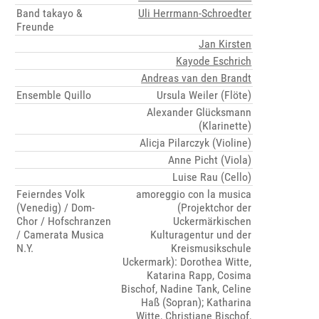
Band takayo &
Uli Herrmann-Schroedter
Freunde
Jan Kirsten
Kayode Eschrich
Andreas van den Brandt
Ensemble Quillo
Ursula Weiler (Flöte)
Alexander Glücksmann
(Klarinette)
Alicja Pilarczyk (Violine)
Anne Picht (Viola)
Luise Rau (Cello)
Feierndes Volk
amoreggio con la musica
(Venedig) / Dom-
(Projektchor der
Chor / Hofschranzen
Uckermärkischen
/ Camerata Musica
Kulturagentur und der
N.Y.
Kreismusikschule
Uckermark): Dorothea Witte,
Katarina Rapp, Cosima
Bischof, Nadine Tank, Celine
Haß (Sopran); Katharina
Witte, Christiane Bischof,