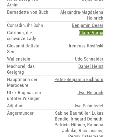
Arnim
Bernadette von Buch
Alexandra-Magdalena
Heinrich
Conradin, ihr Sohn
Benjamin Oeser
Catriona, die
Claire Varga
schwarze Lady
Giovanni Batista
Ireneusz Rosiński
Seni
Wallenstein
Udo Schneider
Machorel, das
Daniel Heinz
Grelgrag
Hauptmann der
Peter-Benjamin Eichhorn
Marodeure
Utz / Ragmar, ein
Uwe Heinrich
untoter Wikinger
Adjutant
Uwe Schmiedel
Angermünder
Sabine Baumüller, Lukas
Bendig, Irmgard Demuth,
Patricia Hübner, Ramona
Jähnke, Rico Lissner,
Peggy Ostermann