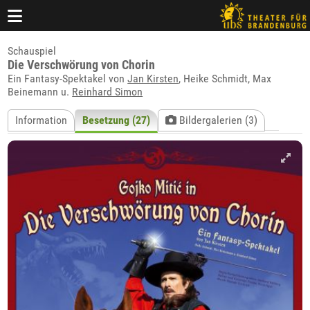
Schauspiel
Die Verschwörung von Chorin
Ein Fantasy-Spektakel von
Jan Kirsten
, Heike Schmidt, Max
Beinemann u.
Reinhard Simon
Information
Besetzung (27)
Bildergalerien (3)