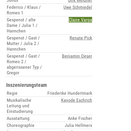
Julius
Dirk Weidner
Federico / Klaus /
Uwe Schmiedel
Romeo 1
Gespenst / alte
Claire Varga
Dame / Julia 1 /
Hannchen
Gespenst / Gast /
Renate Pick
Mutter / Julia 2 /
Hannchen
Gespenst / Gast /
Benjamin Oeser
Romeo 2 /
abgerissener Typ /
Gregor
Inszenierungsteam
Regie
Friederike Hundertmark
Musikalische
Kayode Eschrich
Leitung und
Einstudierung
Ausstattung
Anke Fischer
Choreographie
Julia Hellmers