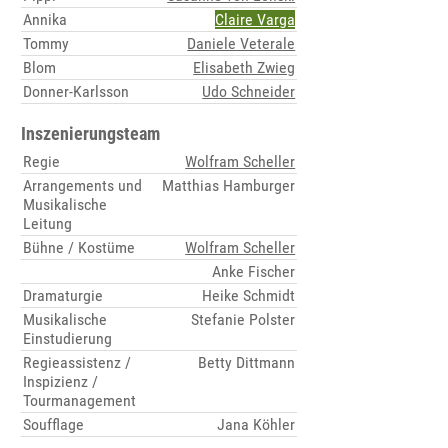
Annika
Claire Varga
Tommy
Daniele Veterale
Blom
Elisabeth Zwieg
Donner-Karlsson
Udo Schneider
Inszenierungsteam
Regie
Wolfram Scheller
Arrangements und
Matthias Hamburger
Musikalische
Leitung
Bühne / Kostüme
Wolfram Scheller
Anke Fischer
Dramaturgie
Heike Schmidt
Musikalische
Stefanie Polster
Einstudierung
Regieassistenz /
Betty Dittmann
Inspizienz /
Tourmanagement
Soufflage
Jana Köhler