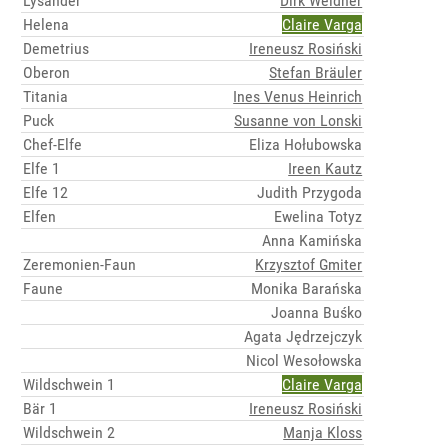
Lysander
Dirk Weidner
Helena
Claire Varga
Demetrius
Ireneusz Rosiński
Oberon
Stefan Bräuler
Titania
Ines Venus Heinrich
Puck
Susanne von Lonski
Chef-Elfe
Eliza Hołubowska
Elfe 1
Ireen Kautz
Elfe 12
Judith Przygoda
Elfen
Ewelina Totyz
Anna Kamińska
Zeremonien-Faun
Krzysztof Gmiter
Faune
Monika Barańska
Joanna Buśko
Agata Jędrzejczyk
Nicol Wesołowska
Wildschwein 1
Claire Varga
Bär 1
Ireneusz Rosiński
Wildschwein 2
Manja Kloss