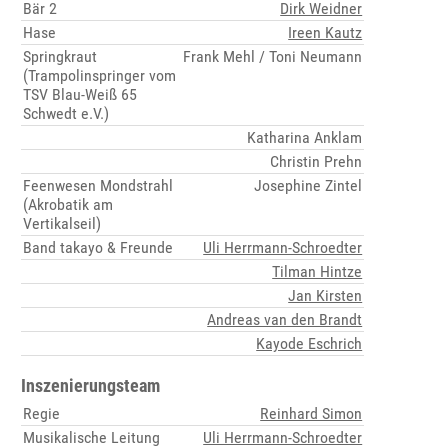
Bär 2
Dirk Weidner
Hase
Ireen Kautz
Springkraut
Frank Mehl / Toni Neumann
(Trampolinspringer vom
TSV Blau-Weiß 65
Schwedt e.V.)
Katharina Anklam
Christin Prehn
Feenwesen Mondstrahl
Josephine Zintel
(Akrobatik am
Vertikalseil)
Band takayo & Freunde
Uli Herrmann-Schroedter
Tilman Hintze
Jan Kirsten
Andreas van den Brandt
Kayode Eschrich
Inszenierungsteam
Regie
Reinhard Simon
Musikalische Leitung
Uli Herrmann-Schroedter