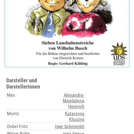
Darsteller und
Darstellerinnen
Max
Alexandra-
Magdalena
Heinrich
Moritz
Katarzyna
Kluczna
Onkel Fritz
Uwe Schmiedel
Witwe Bolte
Ines Venus