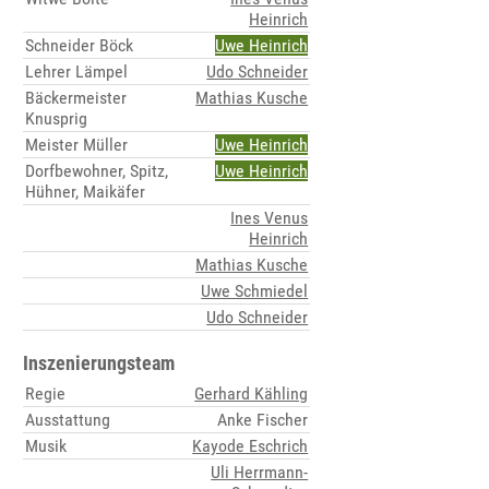
Heinrich
Schneider Böck
Uwe Heinrich
Lehrer Lämpel
Udo Schneider
Bäckermeister
Mathias Kusche
Knusprig
Meister Müller
Uwe Heinrich
Dorfbewohner, Spitz,
Uwe Heinrich
Hühner, Maikäfer
Ines Venus
Heinrich
Mathias Kusche
Uwe Schmiedel
Udo Schneider
Inszenierungsteam
Regie
Gerhard Kähling
Ausstattung
Anke Fischer
Musik
Kayode Eschrich
Uli Herrmann-