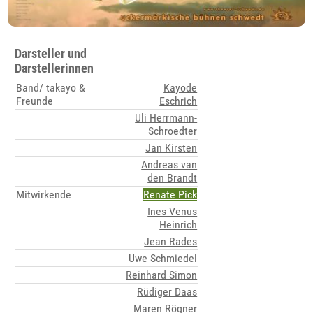
Darsteller und
Darstellerinnen
Band/ takayo &
Kayode
Freunde
Eschrich
Uli Herrmann-
Schroedter
Jan Kirsten
Andreas van
den Brandt
Mitwirkende
Renate Pick
Ines Venus
Heinrich
Jean Rades
Uwe Schmiedel
Reinhard Simon
Rüdiger Daas
Maren Rögner