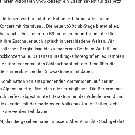
t ihrem visionären Showkonzept ein Erlebnisevent für das jetzt
Lederhosen werfen mit ihrer Bühnenerfahrung alles in die
onzert mit Starniveau. Die neue voXXclub-Stage bietet alles,
is braucht. Auf mehreren Bühnenebenen performen die fünf
it ihre Zuschauer auch optisch in verschiedene Welten. Wir
ikalischen Bergkulisse bis zu modernen Beats im Weltall und
ockkonzerthalle. Da tanzen Bierkrug- Choreografien, es kämpfen
d es fährt schonmal das Schlauchboot mit der Band über die
te – interaktiv bei den Showaktionen mit dabei.
n Kombination von entsprechenden Animationen, auf der im
n Alpensilouette, lässt sich alles ermöglichen. Die Performance
urch perfekt abgestimmte Interaktion mit der Videoleinwand und
les vereint mit der modernsten Volksmusik aller Zeiten, zieht
n - sie werden Teil davon.
4, das Sie gesehen haben müssen. Aber Vorsicht - Suchtgefahr!