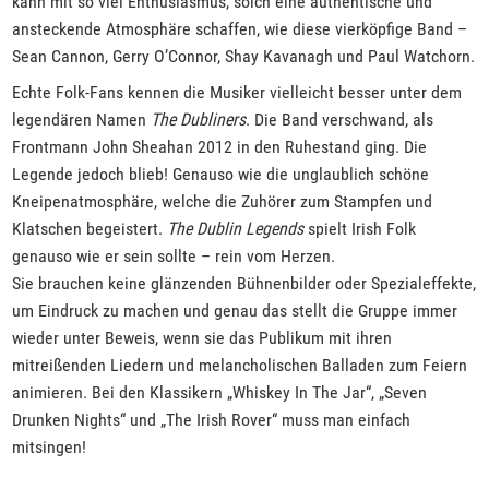
kann mit so viel Enthusiasmus, solch eine authentische und
ansteckende Atmosphäre schaffen, wie diese vierköpfige Band –
Sean Cannon, Gerry O’Connor, Shay Kavanagh und Paul Watchorn.
Echte Folk-Fans kennen die Musiker vielleicht besser unter dem
legendären Namen
The Dubliners
. Die Band verschwand, als
Frontmann John Sheahan 2012 in den Ruhestand ging. Die
Legende jedoch blieb! Genauso wie die unglaublich schöne
Kneipenatmosphäre, welche die Zuhörer zum Stampfen und
Klatschen begeistert.
The Dublin Legends
spielt Irish Folk
genauso wie er sein sollte – rein vom Herzen.
Sie brauchen keine glänzenden Bühnenbilder oder Spezialeffekte,
um Eindruck zu machen und genau das stellt die Gruppe immer
wieder unter Beweis, wenn sie das Publikum mit ihren
mitreißenden Liedern und melancholischen Balladen zum Feiern
animieren. Bei den Klassikern „Whiskey In The Jar“, „Seven
Drunken Nights“ und „The Irish Rover“ muss man einfach
mitsingen!