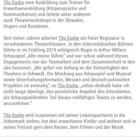
Tilo Esche
eine Ausbildung zum Trainer für
Erwachsenenbildung (Körpersprache und
Kommunikation) und leitete unter anderem
auch Theaterworkshops in der Slowakei,
Ungarn und Rumänien.
Seit vielen Jahren arbeitet
Tilo Esche
als freier Regisseur in
verschiedenen Theaterhäusern. In den Uckermärkischen Bühnen
führte er im Frühling 2019 erfolgreich Regie in Arthur Millers
Schauspiel „Alle meine Söhne“ und war schon während dieses
Engagements von der Teamarbeit und dem Zusammenhalt in den
ubs fasziniert. „Mir gefiel von Anfang an die Vielseitigkeit des
Theaters in Schwedt. Die Mischung aus Schauspiel und Musical
sowie Unterhaltungsformaten, Messen und deutsch-polnischen
Projekten ist einmalig“, so
Tilo Esche
, „schon deshalb habe ich
nicht lange überlegt, das persönliche Angebot des Intendanten,
als Schauspieldirektor Teil dieses vielfältigen Teams zu werden,
anzunehmen.“
Tilo Esche
wird zusammen mit seiner Lebenspartnerin in die
Uckermark ziehen, hat drei erwachsene Kinder und widmet sich in
seiner Freizeit gern dem Reisen, dem Filmen und der Musik.