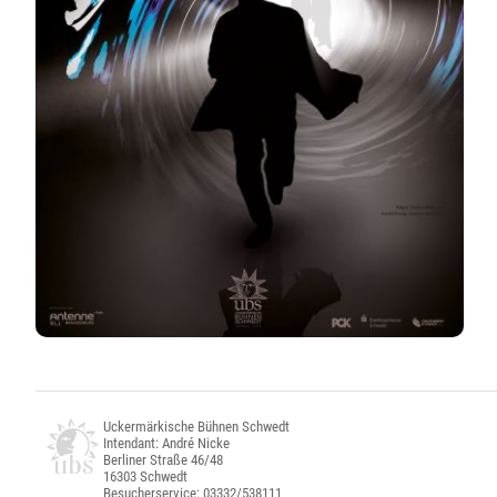
Uckermärkische Bühnen Schwedt
Intendant: André Nicke
Berliner Straße 46/48
16303 Schwedt
Besucherservice: 03332/538111