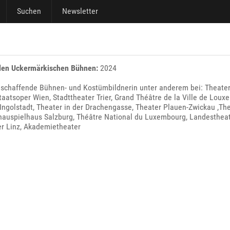
Suchen
Newsletter
den Uckermärkischen Bühnen:
2024
eischaffende Bühnen- und Kostümbildnerin unter anderem bei: Theater
taatsoper Wien, Stadttheater Trier, Grand Théâtre de la Ville de Loux
Ingolstadt, Theater in der Drachengasse, Theater Plauen-Zwickau ,Th
hauspielhaus Salzburg, Théâtre National du Luxembourg, Landestheate
r Linz, Akademietheater