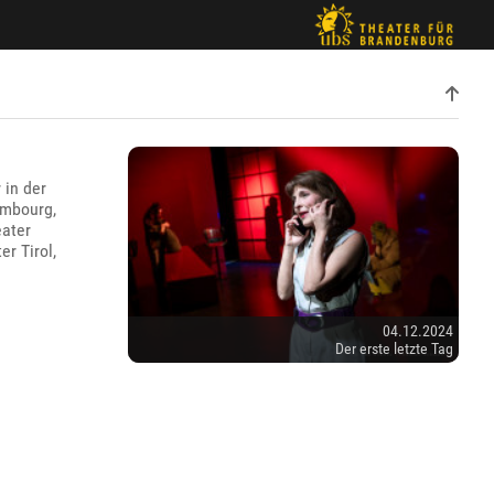
 in der
embourg,
eater
r Tirol,
04.12.2024
Der erste letzte Tag