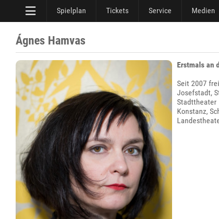
Spielplan
Tickets
Service
Medien
Ágnes Hamvas
Erstmals an 
Seit 2007 fr
Josefstadt, S
Stadttheater 
Konstanz, Sc
Landestheate