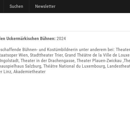
Suchen
Newsletter
den Uckermärkischen Bühnen:
2024
eischaffende Bühnen- und Kostümbildnerin unter anderem bei: Theater
taatsoper Wien, Stadttheater Trier, Grand Théâtre de la Ville de Loux
Ingolstadt, Theater in der Drachengasse, Theater Plauen-Zwickau ,Th
hauspielhaus Salzburg, Théâtre National du Luxembourg, Landestheate
r Linz, Akademietheater