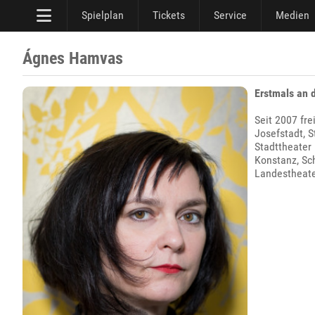
Spielplan
Tickets
Service
Medien
Ágnes Hamvas
Erstmals an 
Seit 2007 fr
Josefstadt, S
Stadttheater 
Konstanz, Sc
Landestheate