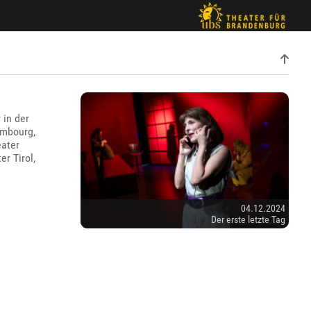
 in der
embourg,
eater
r Tirol,
04.12.2024
Der erste letzte Tag