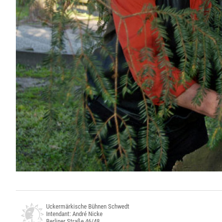
Uckermärkische Bühnen Schwedt
Intendant: André Nicke
Berliner Straße 46/48