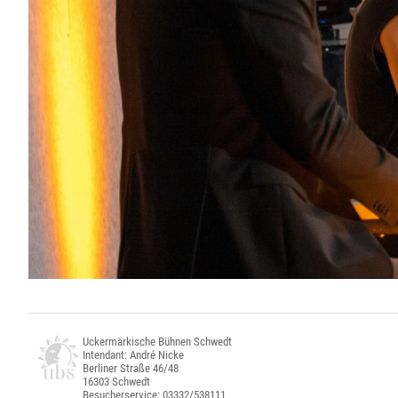
Uckermärkische Bühnen Schwedt
Intendant: André Nicke
Berliner Straße 46/48
16303 Schwedt
Besucherservice: 03332/538111