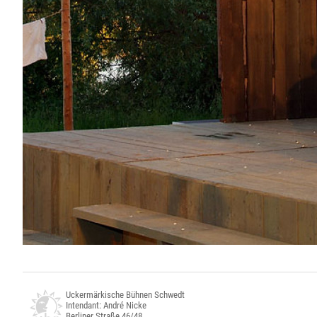
Uckermärkische Bühnen Schwedt
Intendant: André Nicke
Berliner Straße 46/48