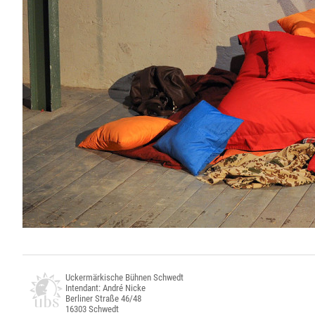
Uckermärkische Bühnen Schwedt
Intendant: André Nicke
Berliner Straße 46/48
16303 Schwedt