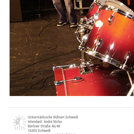
Uckermärkische Bühnen Schwedt
Intendant: André Nicke
Berliner Straße 46/48
16303 Schwedt