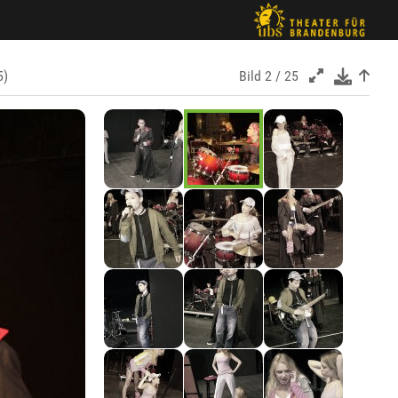
5)
Bild
2 / 25