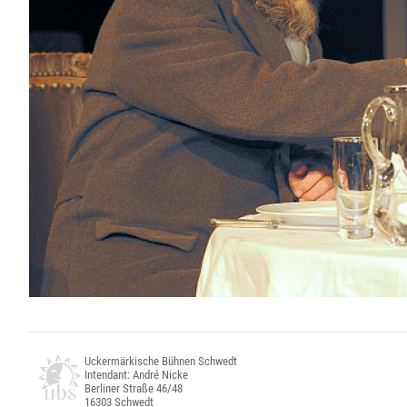
Uckermärkische Bühnen Schwedt
Intendant: André Nicke
Berliner Straße 46/48
16303 Schwedt