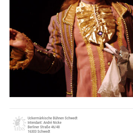
Uckermärkische Bühnen Schwedt
Intendant: André Nicke
Berliner Straße 46/48
16303 Schwedt