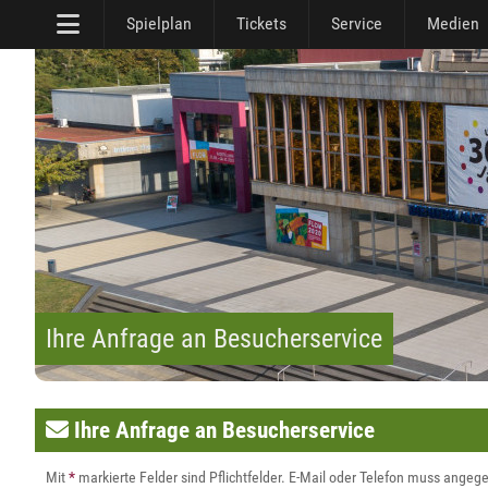
Spielplan
Tickets
Service
Medien
Ihre Anfrage an Besucherservice
Ihre Anfrage an Besucherservice
Mit
*
markierte Felder sind Pflichtfelder. E-Mail oder Telefon muss ange