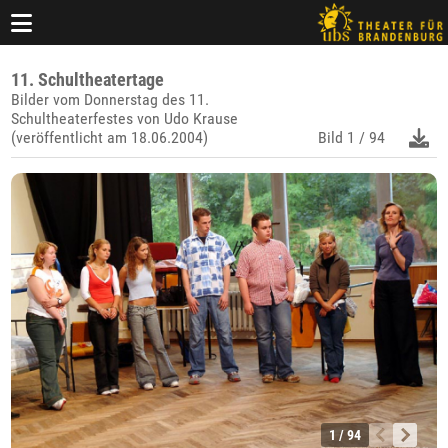
11. Schultheatertage
Bilder vom Donnerstag des 11.
Schultheaterfestes von Udo Krause
(veröffentlicht am 18.06.2004)
Bild
1 / 94
1 / 94