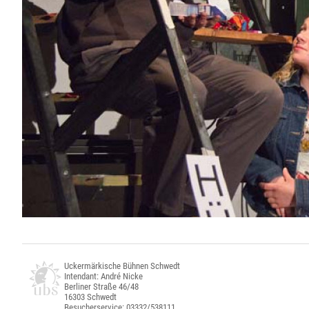
Uckermärkische Bühnen Schwedt
Intendant: André Nicke
Berliner Straße 46/48
16303 Schwedt
Besucherservice: 03332/538111