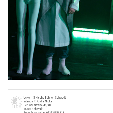
Uckermärkische Bühnen Schwedt
Intendant: André Nicke
Berliner Straße 46/48
16303 Schwedt
Besucherservice: 03332/538111