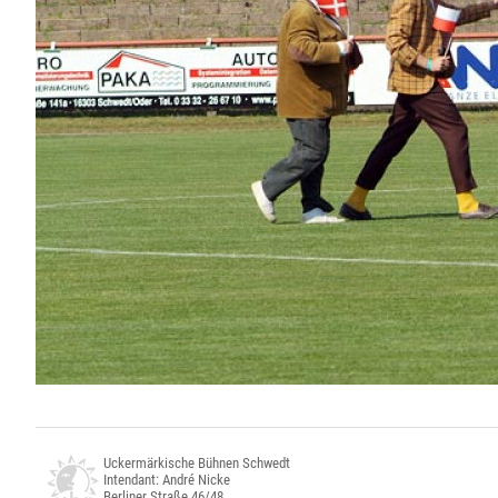
Uckermärkische Bühnen Schwedt
Intendant: André Nicke
Berliner Straße 46/48