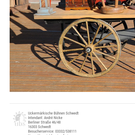
Uckermärkische Bühnen Schwedt
Intendant: André Nicke
Berliner Straße 46/48
16303 Schwedt
Besucherservice: 03332/538111