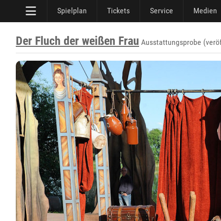
Spielplan
Tickets
Service
Medien
Der Fluch der weißen Frau
Ausstattungsprobe (veröf