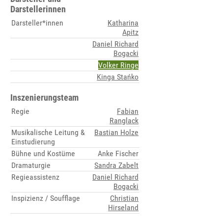
Darstellerinnen
Darsteller*innen
Katharina
Apitz
Daniel Richard
Bogacki
Volker Ringe
Kinga Stańko
Inszenierungsteam
Regie
Fabian
Ranglack
Musikalische Leitung &
Bastian Holze
Einstudierung
Bühne und Kostüme
Anke Fischer
Dramaturgie
Sandra Zabelt
Regieassistenz
Daniel Richard
Bogacki
Inspizienz / Soufflage
Christian
Hirseland