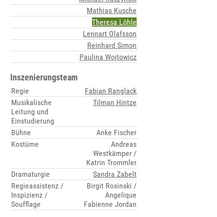
Mathias Kusche
Theresa Löhle
Lennart Olafsson
Reinhard Simon
Paulina Wojtowicz
Inszenierungsteam
Regie
Fabian Ranglack
Musikalische
Tilman Hintze
Leitung und
Einstudierung
Bühne
Anke Fischer
Kostüme
Andreas
Westkämper /
Katrin Trommler
Dramaturgie
Sandra Zabelt
Regieassistenz /
Birgit Rosinski /
Inspizienz /
Angelique
Soufflage
Fabienne Jordan