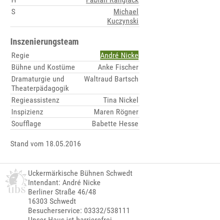
S
Michael
Kuczynski
Inszenierungsteam
Regie
André Nicke
Bühne und Kostüme
Anke Fischer
Dramaturgie und
Waltraud Bartsch
Theaterpädagogik
Regieassistenz
Tina Nickel
Inspizienz
Maren Rögner
Soufflage
Babette Hesse
Stand vom 18.05.2016
Uckermärkische Bühnen Schwedt
Intendant: André Nicke
Berliner Straße 46/48
16303 Schwedt
Besucherservice: 03332/538111
Unser Haus ist barrierefrei.