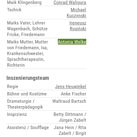
Maik Klingenberg
Conrad Waligura
Tschick
Michael
Kuczynski
Maiks Vater, Lehrer
Ireneusz
Wagenbach, Schütze
Rosiński
Fricke, Friedemann
Maiks Mutter, Mutter
Antonia Welke
von Friedemann, Isa,
Krankenschwester,
Sprachtherapeutin,
Richterin
Inszenierungsteam
Regie
Jens Heuwinkel
Bühne und Kostüme
Anke Fischer
Dramaturgie /
Waltraud Bartsch
Theaterpädagogik
Inspizienz
Betty Dittmann /
Jürgen Zabelt
Assistenz / Soufflage
Jana Hein / Rita
Zabelt / Birgit