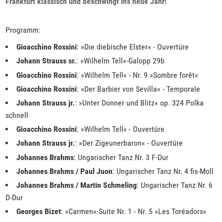
Frankfurt klassisch und beschwingt ins neue Jahr!
Programm:
Gioacchino Rossini
: »Die diebische Elster« - Ouvertüre
Johann Strauss sr.
: »Wilhelm Tell«-Galopp 29b
Gioacchino Rossini
: »Wilhelm Tell« - Nr. 9 »Sombre forêt«
Gioacchino Rossini
: »Der Barbier von Sevilla« - Temporale
Johann Strauss jr.
: »Unter Donner und Blitz« op. 324 Polka
schnell
Gioacchino Rossini
: »Wilhelm Tell« - Ouvertüre
Johann Strauss jr.
: »Der Zigeunerbaron« - Ouvertüre
Johannes Brahms
: Ungarischer Tanz Nr. 3 F-Dur
Johannes Brahms / Paul Juon
: Ungarischer Tanz Nr. 4 fis-Moll
Johannes Brahms / Martin Schmeling
: Ungarischer Tanz Nr. 6
D-Dur
Georges Bizet
: »Carmen«-Suite Nr. 1 - Nr. 5 »Les Toréadors«