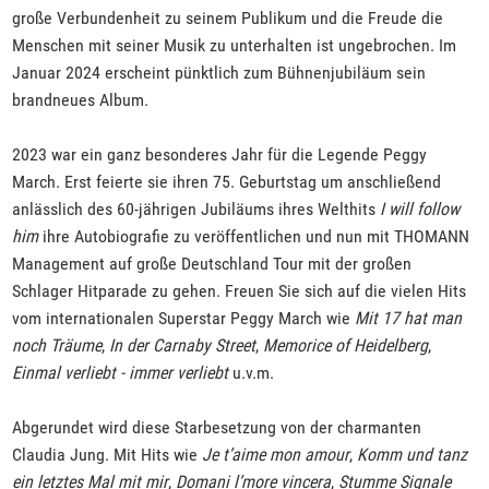
große Verbundenheit zu seinem Publikum und die Freude die
Menschen mit seiner Musik zu unterhalten ist ungebrochen. Im
Januar 2024 erscheint pünktlich zum Bühnenjubiläum sein
brandneues Album.
2023 war ein ganz besonderes Jahr für die Legende Peggy
March. Erst feierte sie ihren 75. Geburtstag um anschließend
anlässlich des 60-jährigen Jubiläums ihres Welthits
I will follow
him
ihre Autobiografie zu veröffentlichen und nun mit THOMANN
Management auf große Deutschland Tour mit der großen
Schlager Hitparade zu gehen. Freuen Sie sich auf die vielen Hits
vom internationalen Superstar Peggy March wie
Mit 17 hat man
noch Träume
,
In der Carnaby Street
,
Memorice of Heidelberg
,
Einmal verliebt - immer verliebt
u.v.m.
Abgerundet wird diese Starbesetzung von der charmanten
Claudia Jung. Mit Hits wie
Je t’aime mon amour
,
Komm und tanz
ein letztes Mal mit mir
,
Domani l’more vincera
,
Stumme Signale