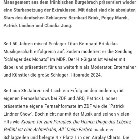
Management aus dem fränkischen Burgebrach präsentiert wieder
eine Starbesetzung der Extraklasse. Mit dabei sind die absoluten
Stars des deutschen Schlagers: Bernhard Brink, Peggy March,
Patrick Lindner und Claudia Jung.
Seit 50 Jahren mischt Schlager-Titan Bernhard Brink das
Musikgeschäft erfolgreich auf. Zudem moderiert er die Sendung
"Schlager des Monats" im MDR. Der Hit-Gigant ist wieder mit
dabei und präsentiert für uns weiterhin als Moderator, Entertainer
und Künstler die große Schlager Hitparade 2024.
Seit nun 35 Jahren reiht sich ein Erfolg an den anderen, mit
eigenen Fernsehshows bei ZDF und ARD, Patrick Lindner
präsentierte eigene Fernsehformate im ZDF wie die "Patrick
Lindner Show". Doch nicht nur mit der Musik und seinen vielen
Hits wie
Kloane Tür zum Paradies
,
Die kleinen Dinge des Lebens
,
Gefühl ist eine Achterbahn
,
All´ Deine Farben
machte er
Schlagzeilen und belegte 4 x Platz 1 in den Airplay Charts. Die