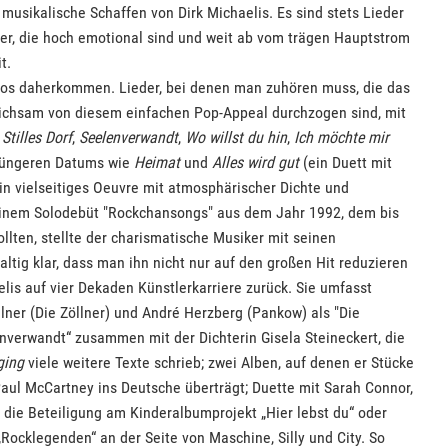
s musikalische Schaffen von Dirk Michaelis. Es sind stets Lieder
er, die hoch emotional sind und weit ab vom trägen Hauptstrom
t.
aftlos daherkommen. Lieder, bei denen man zuhören muss, die das
ichsam von diesem einfachen Pop-Appeal durchzogen sind, mit
.
Stilles Dorf
,
Seelenverwandt
,
Wo willst du hin
,
Ich möchte mir
jüngeren Datums wie
Heimat
und
Alles wird gut
(ein Duett mit
in vielseitiges Oeuvre mit atmosphärischer Dichte und
einem Solodebüt "Rockchansongs" aus dem Jahr 1992, dem bis
llten, stellte der charismatische Musiker mit seinen
tig klar, dass man ihn nicht nur auf den großen Hit reduzieren
aelis auf vier Dekaden Künstlerkarriere zurück. Sie umfasst
ner (Die Zöllner) und André Herzberg (Pankow) als "Die
verwandt“ zusammen mit der Dichterin Gisela Steineckert, die
ging
viele weitere Texte schrieb; zwei Alben, auf denen er Stücke
aul McCartney ins Deutsche überträgt; Duette mit Sarah Connor,
 die Beteiligung am Kinderalbumprojekt „Hier lebst du“ oder
Rocklegenden“ an der Seite von Maschine, Silly und City. So