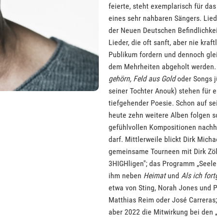
feierte, steht exemplarisch für da
eines sehr nahbaren Sängers. Lied
der Neuen Deutschen Befindlichkei
Lieder, die oft sanft, aber nie kr
Publikum fordern und dennoch gle
dem Mehrheiten abgeholt werden
gehörn,
Feld aus Gold
oder Songs 
seiner Tochter Anouk) stehen für e
tiefgehender Poesie. Schon auf s
heute zehn weitere Alben folgen so
gefühlvollen Kompositionen nachhal
darf. Mittlerweile blickt Dirk Mich
gemeinsame Tourneen mit Dirk Zöll
3HIGHligen"; das Programm „Seelen
ihm neben
Heimat
und
Als ich fort
etwa von Sting, Norah Jones und P
Matthias Reim oder José Carreras;
aber 2022 die Mitwirkung bei den „