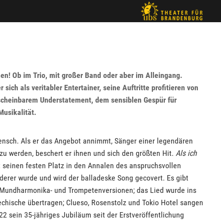
en! Ob im Trio, mit großer Band oder aber im Alleingang.
 sich als veritabler Entertainer, seine Auftritte profitieren von
scheinbarem Understatement, dem sensiblen Gespür für
usikalität.
Mensch. Als er das Angebot annimmt, Sänger einer legendären
zu werden, beschert er ihnen und sich den größten Hit.
Als ich
t seinen festen Platz in den Annalen des anspruchsvollen
erer wurde und wird der balladeske Song gecovert. Es gibt
-, Mundharmonika- und Trompetenversionen; das Lied wurde ins
echische übertragen; Clueso, Rosenstolz und Tokio Hotel sangen
22 sein 35-jähriges Jubiläum seit der Erstveröffentlichung