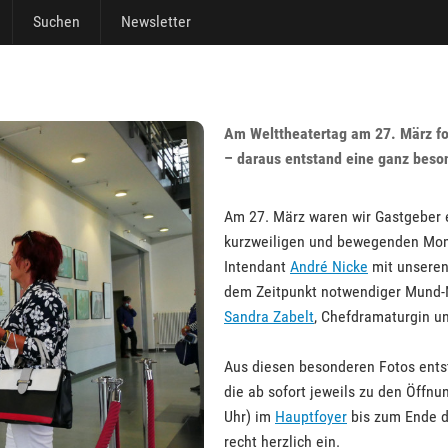
Suchen
Newsletter
Am Welttheatertag am 27. März fo
– daraus entstand eine ganz beso
Am 27. März waren wir Gastgeber 
kurzweiligen und bewegenden Mom
Intendant
André Nicke
mit unseren
dem Zeitpunkt notwendiger Mund-N
Sandra Zabelt
, Chefdramaturgin u
Aus diesen besonderen Fotos entst
die ab sofort jeweils zu den Öffn
Uhr) im
Hauptfoyer
bis zum Ende de
recht herzlich ein.