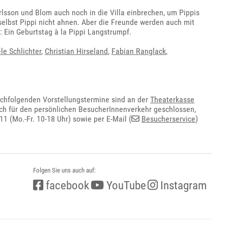
sson und Blom auch noch in die Villa einbrechen, um Pippis
selbst Pippi nicht ahnen. Aber die Freunde werden auch mit
s: Ein Geburtstag à la Pippi Langstrumpf.
le Schlichter
,
Christian Hirseland
,
Fabian Ranglack
,
achfolgenden Vorstellungstermine sind an der
Theaterkasse
och für den persönlichen BesucherInnenverkehr geschlossen,
1 (Mo.-Fr. 10-18 Uhr) sowie per E-Mail (
Besucherservice
)
Folgen Sie uns auch auf:
facebook
YouTube
Instagram