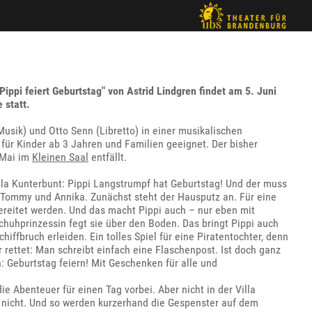
ippi feiert Geburtstag" von Astrid Lindgren findet am 5. Juni
 statt.
Musik) und Otto Senn (Libretto) in einer musikalischen
 für Kinder ab 3 Jahren und Familien geeignet. Der bisher
 Mai im
Kleinen Saal
entfällt.
illa Kunterbunt: Pippi Langstrumpf hat Geburtstag! Und der muss
 Tommy und Annika. Zunächst steht der Hausputz an. Für eine
bereitet werden. Und das macht Pippi auch – nur eben mit
chuhprinzessin fegt sie über den Boden. Das bringt Pippi auch
chiffbruch erleiden. Ein tolles Spiel für eine Piratentochter, denn
 rettet: Man schreibt einfach eine Flaschenpost. Ist doch ganz
h: Geburtstag feiern! Mit Geschenken für alle und
 Abenteuer für einen Tag vorbei. Aber nicht in der Villa
 nicht. Und so werden kurzerhand die Gespenster auf dem