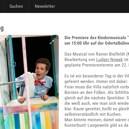
Suchen
Newsletter
ag
Die Premiere des Kindermusicals "P
um 15:00 Uhr auf der Odertalbühne
Das Musical von Rainer Bielfeldt (
Bearbeitung von
Ludger Nowak
ist
geplante Premierentermin am 22.
Es ist ein besonderer Tag in der V
gefeiert werden. Immer mit dabei:
Feier muss die Villa natürlich vor
Bürsten an den Füßen. Als Schlitts
gleich auf die nächste Spielidee: S
die weiß auch, wie man sich wieder
klar. Kaum gerettet, heißt es gleic
selbstverständlich mit Kuchen.
Man könnte meinen, damit wären die
Kunterbunt! Langeweile gibt es da