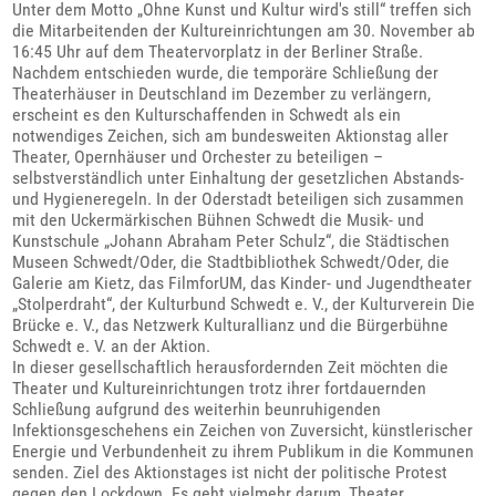
Unter dem Motto „Ohne Kunst und Kultur wird's still“ treffen sich
die Mitarbeitenden der Kultureinrichtungen am 30. November ab
16:45 Uhr auf dem Theatervorplatz in der Berliner Straße.
Nachdem entschieden wurde, die temporäre Schließung der
Theaterhäuser in Deutschland im Dezember zu verlängern,
erscheint es den Kulturschaffenden in Schwedt als ein
notwendiges Zeichen, sich am bundesweiten Aktionstag aller
Theater, Opernhäuser und Orchester zu beteiligen –
selbstverständlich unter Einhaltung der gesetzlichen Abstands-
und Hygieneregeln. In der Oderstadt beteiligen sich zusammen
mit den Uckermärkischen Bühnen Schwedt die Musik- und
Kunstschule „Johann Abraham Peter Schulz“, die Städtischen
Museen Schwedt/Oder, die Stadtbibliothek Schwedt/Oder, die
Galerie am Kietz, das FilmforUM, das Kinder- und Jugendtheater
„Stolperdraht“, der Kulturbund Schwedt e. V., der Kulturverein Die
Brücke e. V., das Netzwerk Kulturallianz und die Bürgerbühne
Schwedt e. V. an der Aktion.
In dieser gesellschaftlich herausfordernden Zeit möchten die
Theater und Kultureinrichtungen trotz ihrer fortdauernden
Schließung aufgrund des weiterhin beunruhigenden
Infektionsgeschehens ein Zeichen von Zuversicht, künstlerischer
Energie und Verbundenheit zu ihrem Publikum in die Kommunen
senden. Ziel des Aktionstages ist nicht der politische Protest
gegen den Lockdown. Es geht vielmehr darum, Theater,