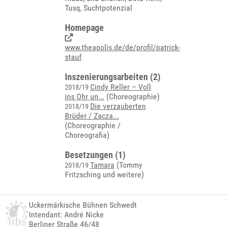
Tusq, Suchtpotenzial
Homepage
www.theapolis.de/de/profil/patrick-
stauf
Inszenierungsarbeiten (2)
Cindy Reller – Voll
2018/19
ins Ohr un...
(Choreographie)
Die verzauberten
2018/19
Brüder / Zacza...
(Choreographie /
Choreografia)
Besetzungen (1)
Tamara
(Tommy
2018/19
Fritzsching und weitere)
Uckermärkische Bühnen Schwedt
Intendant: André Nicke
Berliner Straße 46/48