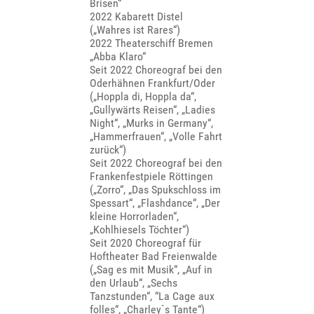
Brisen“
2022 Kabarett Distel
(„Wahres ist Rares“)
2022 Theaterschiff Bremen
„Abba Klaro“
Seit 2022 Choreograf bei den
Oderhähnen Frankfurt/Oder
(„Hoppla di, Hoppla da“,
„Gullywärts Reisen“, „Ladies
Night“, „Murks in Germany“,
„Hammerfrauen“, „Volle Fahrt
zurück“)
Seit 2022 Choreograf bei den
Frankenfestpiele Röttingen
(„Zorro“, „Das Spukschloss im
Spessart“, „Flashdance“, „Der
kleine Horrorladen“,
„Kohlhiesels Töchter“)
Seit 2020 Choreograf für
Hoftheater Bad Freienwalde
(„Sag es mit Musik“, „Auf in
den Urlaub“, „Sechs
Tanzstunden“, “La Cage aux
folles“, „Charley`s Tante“)