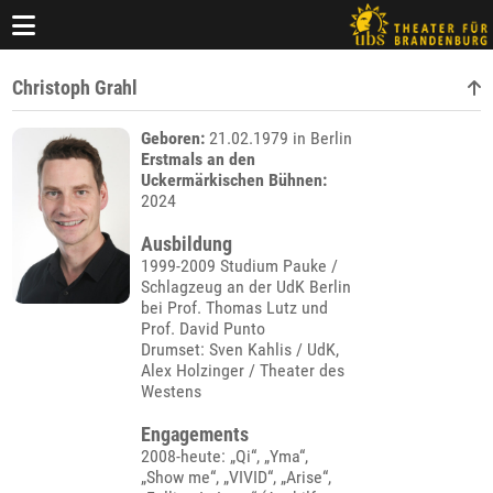
Christoph Grahl
Geboren:
21.02.1979 in Berlin
Erstmals an den
Uckermärkischen Bühnen:
2024
Ausbildung
1999-2009 Studium Pauke /
Schlagzeug an der UdK Berlin
bei Prof. Thomas Lutz und
Prof. David Punto
Drumset: Sven Kahlis / UdK,
Alex Holzinger / Theater des
Westens
Engagements
2008-heute: „Qi“, „Yma“,
„Show me“, „VIVID“, „Arise“,