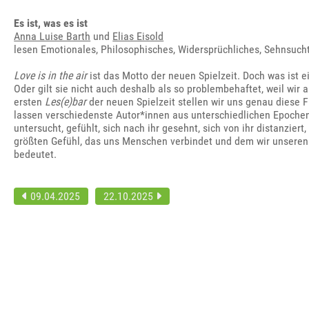
Es ist, was es ist
Anna Luise Barth
und
Elias Eisold
lesen Emotionales, Philosophisches, Widersprüchliches, Sehnsucht
Love is in the air
ist das Motto der neuen Spielzeit. Doch was ist e
Oder gilt sie nicht auch deshalb als so problembehaftet, weil wir 
ersten
Les(e)bar
der neuen Spielzeit stellen wir uns genau diese 
lassen verschiedenste Autor*innen aus unterschiedlichen Epochen
untersucht, gefühlt, sich nach ihr gesehnt, sich von ihr distanzier
größten Gefühl, das uns Menschen verbindet und dem wir unseren
bedeutet.
09.04.2025
22.10.2025