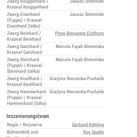
Zwerg Knüppelhard /
Janusz Słomiński
Krasnal Knüppelhard
Zwerg Eisenhard
Janusz Słomiński
(Puppe) / Krasnal
Eisenhard (lalka)
Zwerg Beinhard /
Peter-Benjamin Eichhorn
Krasnal Beinhard
Zwerg Ganzhard /
Mariola Fajak-Słomińska
Krasnal Ganzhard
Zwerg Steinhard
Mariola Fajak-Słomińska
(Puppe) / Krasnal
Steinhard (lalka)
Zwerg Knallhard /
Grażyna Nieciecka-Puchalik
Krasnal Knallhard
Zwerg Hammerhard
Grażyna Nieciecka-Puchalik
(Puppe) / Krasnal
Hammerhard (lalka)
Inszenierungsteam
Regie / Reżyseria
Gerhard Kähling
Bühnenbild und
Roy Spahn