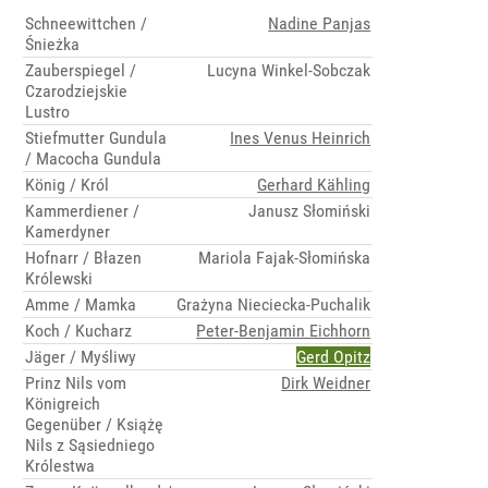
Schneewittchen /
Nadine Panjas
Śnieżka
Zauberspiegel /
Lucyna Winkel-Sobczak
Czarodziejskie
Lustro
Stiefmutter Gundula
Ines Venus Heinrich
/ Macocha Gundula
König / Król
Gerhard Kähling
Kammerdiener /
Janusz Słomiński
Kamerdyner
Hofnarr / Błazen
Mariola Fajak-Słomińska
Królewski
Amme / Mamka
Grażyna Nieciecka-Puchalik
Koch / Kucharz
Peter-Benjamin Eichhorn
Jäger / Myśliwy
Gerd Opitz
Prinz Nils vom
Dirk Weidner
Königreich
Gegenüber / Książę
Nils z Sąsiedniego
Królestwa