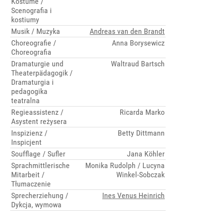
Kostüme /
Scenografia i
kostiumy
Musik / Muzyka
Andreas van den Brandt
Choreografie /
Anna Borysewicz
Choreografia
Dramaturgie und
Waltraud Bartsch
Theaterpädagogik /
Dramaturgia i
pedagogika
teatralna
Regieassistenz /
Ricarda Marko
Asystent reżysera
Inspizienz /
Betty Dittmann
Inspicjent
Soufflage / Sufler
Jana Köhler
Sprachmittlerische
Monika Rudolph / Lucyna
Mitarbeit /
Winkel-Sobczak
Tłumaczenie
Sprecherziehung /
Ines Venus Heinrich
Dykcja, wymowa