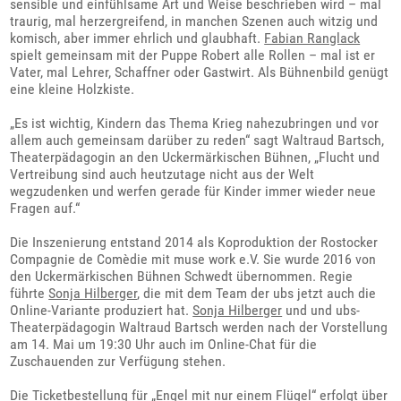
sensible und einfühlsame Art und Weise beschrieben wird – mal
traurig, mal herzergreifend, in manchen Szenen auch witzig und
komisch, aber immer ehrlich und glaubhaft.
Fabian Ranglack
spielt gemeinsam mit der Puppe Robert alle Rollen – mal ist er
Vater, mal Lehrer, Schaffner oder Gastwirt. Als Bühnenbild genügt
eine kleine Holzkiste.
„Es ist wichtig, Kindern das Thema Krieg nahezubringen und vor
allem auch gemeinsam darüber zu reden“ sagt Waltraud Bartsch,
Theaterpädagogin an den Uckermärkischen Bühnen, „Flucht und
Vertreibung sind auch heutzutage nicht aus der Welt
wegzudenken und werfen gerade für Kinder immer wieder neue
Fragen auf.“
Die Inszenierung entstand 2014 als Koproduktion der Rostocker
Compagnie de Comèdie mit muse work e.V. Sie wurde 2016 von
den Uckermärkischen Bühnen Schwedt übernommen. Regie
führte
Sonja Hilberger
, die mit dem Team der ubs jetzt auch die
Online-Variante produziert hat.
Sonja Hilberger
und und ubs-
Theaterpädagogin Waltraud Bartsch werden nach der Vorstellung
am 14. Mai um 19:30 Uhr auch im Online-Chat für die
Zuschauenden zur Verfügung stehen.
Die Ticketbestellung für „Engel mit nur einem Flügel“ erfolgt über