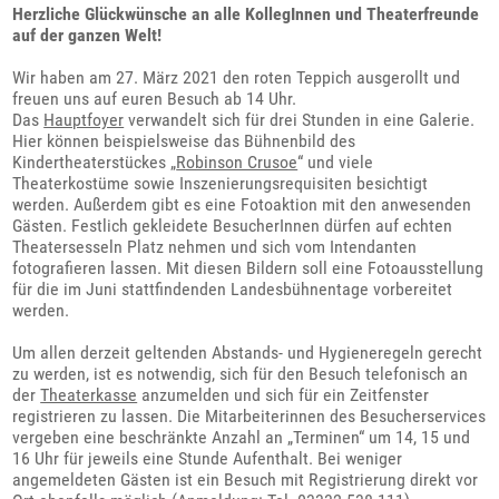
Herzliche Glückwünsche an alle KollegInnen und Theaterfreunde
auf der ganzen Welt!
Wir haben am 27. März 2021 den roten Teppich ausgerollt und
freuen uns auf euren Besuch ab 14 Uhr.
Das
Hauptfoyer
verwandelt sich für drei Stunden in eine Galerie.
Hier können beispielsweise das Bühnenbild des
Kindertheaterstückes „
Robinson Crusoe
“ und viele
Theaterkostüme sowie Inszenierungsrequisiten besichtigt
werden. Außerdem gibt es eine Fotoaktion mit den anwesenden
Gästen. Festlich gekleidete BesucherInnen dürfen auf echten
Theatersesseln Platz nehmen und sich vom Intendanten
fotografieren lassen. Mit diesen Bildern soll eine Fotoausstellung
für die im Juni stattfindenden Landesbühnentage vorbereitet
werden.
Um allen derzeit geltenden Abstands- und Hygieneregeln gerecht
zu werden, ist es notwendig, sich für den Besuch telefonisch an
der
Theaterkasse
anzumelden und sich für ein Zeitfenster
registrieren zu lassen. Die Mitarbeiterinnen des Besucherservices
vergeben eine beschränkte Anzahl an „Terminen“ um 14, 15 und
16 Uhr für jeweils eine Stunde Aufenthalt. Bei weniger
angemeldeten Gästen ist ein Besuch mit Registrierung direkt vor