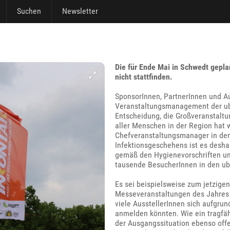
Suchen
Newsletter
Die für Ende Mai in Schwedt gepl
nicht stattfinden.
SponsorInnen, PartnerInnen und A
Veranstaltungsmanagement der ubs
Entscheidung, die Großveranstaltu
aller Menschen in der Region hat w
Chefveranstaltungsmanager in den
Infektionsgeschehens ist es desha
gemäß den Hygienevorschriften um
tausende BesucherInnen in den ub
Es sei beispielsweise zum jetzigen
Messeveranstaltungen des Jahres 
viele AusstellerInnen sich aufgru
anmelden könnten. Wie ein tragfäh
der Ausgangssituation ebenso offe