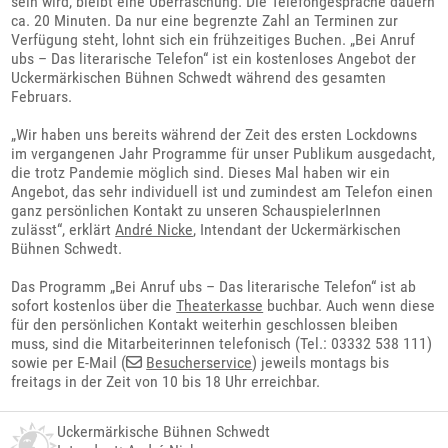
sein wird, bleibt eine Überraschung. Die Telefongespräche dauern
ca. 20 Minuten. Da nur eine begrenzte Zahl an Terminen zur
Verfügung steht, lohnt sich ein frühzeitiges Buchen. „Bei Anruf
ubs – Das literarische Telefon“ ist ein kostenloses Angebot der
Uckermärkischen Bühnen Schwedt während des gesamten
Februars.
„Wir haben uns bereits während der Zeit des ersten Lockdowns
im vergangenen Jahr Programme für unser Publikum ausgedacht,
die trotz Pandemie möglich sind. Dieses Mal haben wir ein
Angebot, das sehr individuell ist und zumindest am Telefon einen
ganz persönlichen Kontakt zu unseren SchauspielerInnen
zulässt“, erklärt
André Nicke
, Intendant der Uckermärkischen
Bühnen Schwedt.
Das Programm „Bei Anruf ubs – Das literarische Telefon“ ist ab
sofort kostenlos über die
Theaterkasse
buchbar. Auch wenn diese
für den persönlichen Kontakt weiterhin geschlossen bleiben
muss, sind die Mitarbeiterinnen telefonisch (Tel.: 03332 538 111)
sowie per E-Mail (
Besucherservice
) jeweils montags bis
freitags in der Zeit von 10 bis 18 Uhr erreichbar.
Uckermärkische Bühnen Schwedt